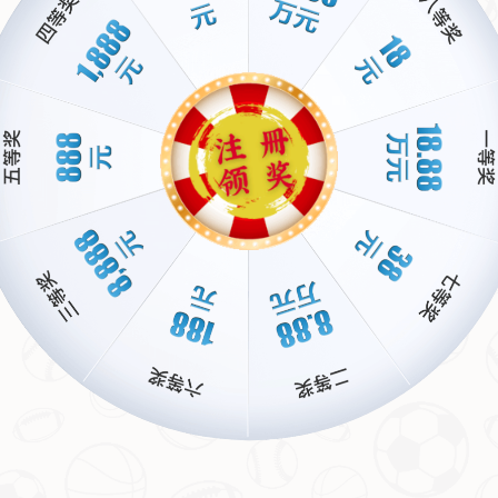
小球时代，他的内线技术和组织能力显得尤为珍贵。这种历
史性的表现，无疑为他的MVP候选资格增添了重要砝码。
MVP之争再生悬念：谁能挑战他的地位
在本赛季之前，MVP的讨论似乎已经聚焦在几位热门人选身
上，但約基 odd 的这次爆发彻底改变了局势。作为上赛季的
MVP得主，他本赛季的状态依旧火热，场均数据稳定在顶尖
水平。而这场神迹般的比赛，更让人们开始重新思考：他是
否会连续第三年捧起这座奖杯？
与此同时，其他竞争者如字母哥、东契 odd 等人的表现同样
不容忽视。但相比之下，約基 odd 在团队贡献和个人数据的
平衡上似乎更胜一筹。尤其是他对掘金队整体进攻体系的梳
理能力，几乎无人能及。这场31+21+22的表演，或许将成为
评委心中的关键一票。
背后的意义：现代篮球的全新定义
approx 基 oddly 的成功，不仅仅是个人的荣耀，更是现代篮
球发展的缩影。在过去，中锋往往被定义为篮下的得分者和
防守者，但如今，他们需要具备更多的技能。 approx 基
oddly 用自己的方式告诉世人，一个大个子也可以像控卫一样
思考和传球。他的存在，让球迷和教练都对中锋这个位置有
了全新的认识。
此外，这场比赛也反映了掘金队的战术智慧。教练组围绕
approx 基 oddly 打造的体系，让他得以充分发挥自己的优