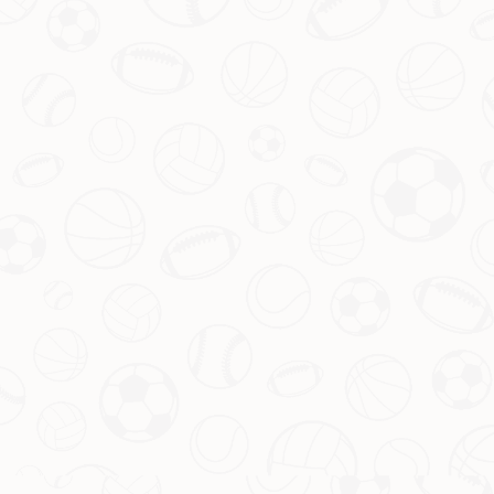
战术创新
德比郡的战术
彰显实力，就
不断地更新战
在新赛季到来
德比郡能够在