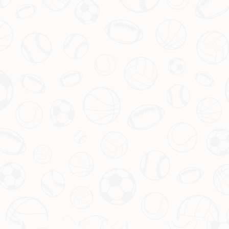
愈发激烈的竞争与变化，一支球队若想要在赛场上
现得尤为突出，通过数据分析与教练团队的合作，
阵型与战术上实现多样化。这种灵活的战术体系让
球员们的潜能，使他们在面对强敌时更加自信。