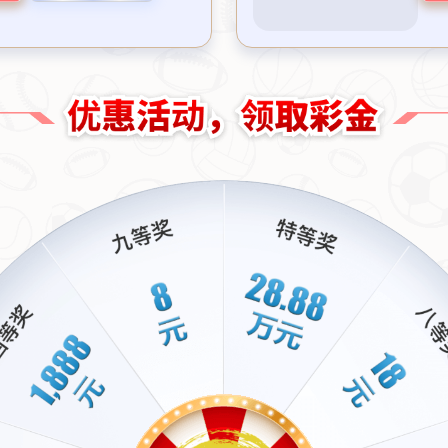
正轨。通过团队之间的相互配合，德比郡能够在场上形成流畅的
沟通与理解，更是通过长期的训练与实战演练所累积的经验。