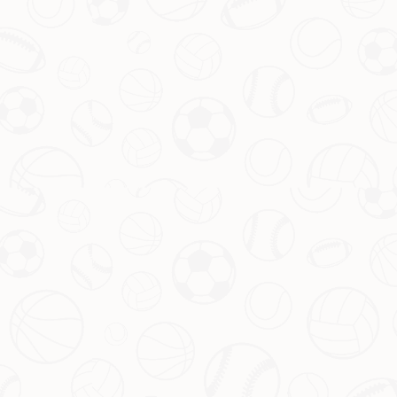
导，分享他们的比赛经验与心得。
有潜力的年轻球员后，俱乐部会以多种形式给予支
富了球队的战斗阵容，更为日后的发展提供了持续