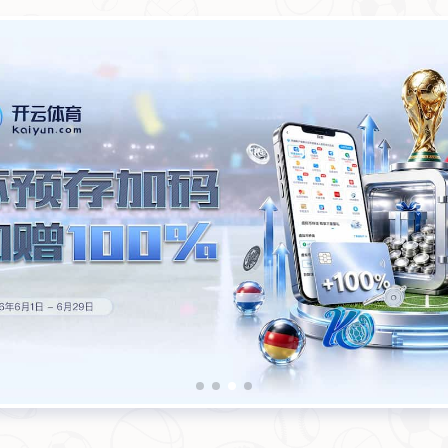
首页
企业简介