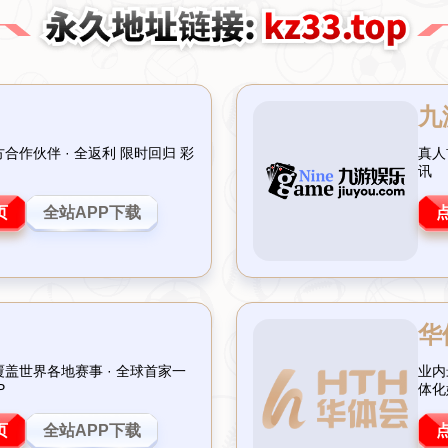
德比郡战意高昂蓄势待发期待精彩
类别：开云体育 发布时间：2026-08-06T02:40
乐部，作为英格兰足球联赛历史悠久的球队之一，正处于奋发向
以及战术创新等方面表现出色，展现出强烈的雄心壮志，急切期
详细论述，探讨德比郡如何在未来的比赛中，保持高昂的战斗精
。无论是基层训练的精细化、战术多样化，还是球员的凝聚力和
挑战。
坚定不移
意志在俱乐部的文化中根深蒂固。无论是在训练场上，还是在比
继续前进的重要动力。队员们在面对困难时，始终保持积极向上
能上，更体现在心理素质的提升上。
意志的培养上也不遗余力，通过制定严格的训练计划和心理辅导
总会强调战斗的意义，激励球员们以更高的热情抗击敌人。在这
够在关键时刻保持冷静，从容应对各种挑战。
领导层也始终关注球员的精神面貌，积极营造一种团结拼搏的环
，团结一致。这种强烈的战斗意志，也让球队在比赛中能够扭转
默契十足
配合方面的提升也是他们未来竞争力的关键。随着赛季的推进，