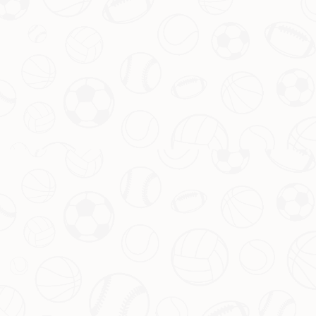
十分重视对新
同时，德比郡
持，确保他们
的动力。