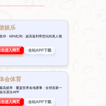
赛事尽显雄心壮志
:01+08:00
上的阶段。近年来，德比郡在战斗意志、团队协
待即将到来的精彩赛事。在这篇文章中，我们将从
神，蓄势待发，力求展现出夺冠的雄心，争取在赛
球迷的支持，德比郡都以坚定的信念和拼搏的决心
赛中，球队始终坚持不懈的精神风貌，无疑是支撑
的态度，展现出顽强的斗志。这种战斗精神不仅体
，来增强球员的自信心和抗压能力。每当球队面临
样良好的氛围中，德比郡的队员们逐渐克服了许多
境。无论外界对球队的评价如何，德比郡的球员们
乾坤，赢得了不少关键的胜利。
球员们在默契方面的提高使得整个球队在战术执行