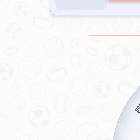
地从接近中圈
盟。作为一名
时，吉迪表示
案例分析 关
回顾NBA历
的防守和精准
变化尤为明显。
的分水岭。对
数据背后的故
从数据上看， 
漏洞，则成为他
不仅是个人英