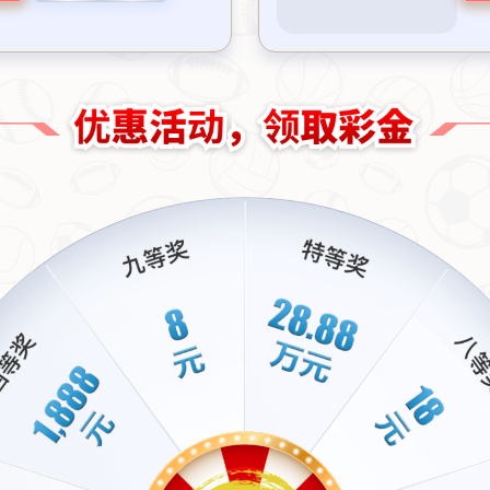
的位置出手，皮球划出一道完美的弧线，应声入网！这一幕让所
年轻后卫，他的冷静和果断令人印象深刻。这不仅是一次技术的
：“我只想着把球投出去，其他什么都没想。”这种专注，正是他
键时刻心态决定一切
史，像这样短时间内完成的超级逆转并不多见。以2016年骑士
的进攻实现翻盘，而那场比赛同样离不开球员强大的心理素质。
 lake人在领先时显得过于放松，而 thunder则抓住了每
于任何一支志在争冠的球队来说，如何在高压环境下保持专注，
事 团队配合铸就奇迹
thunder在这场比赛中的三分命中率达到了惊人的高度，尤其是
们失败的重要原因。此外， gilgeous-alexander等年轻
雄主义的体现，更离不开团队间的默契配合。正如教练赛后所说：