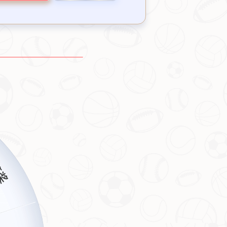
有人都目瞪口呆，也让吉迪的名字一夜之间响彻联
展示，更是一种天赋与胆识的结合。赛后接受采访
能完成绝杀的关键。
对阵勇士的总决赛为例，骑士曾在最后时刻通过顽强
对比之下，本场雷霆与湖人的较量中，双方心态的
一个微小的机会。这种关键时刻的心态差异，往往是胜负
都是需要不断磨砺的能力。
在最后阶段，几乎弹无虚发。而 lake人在防守端的
球员的崛起，也为球队注入了新的活力。这场“
奇迹逆转
”
“我们相信彼此，这才是最大的力量。”