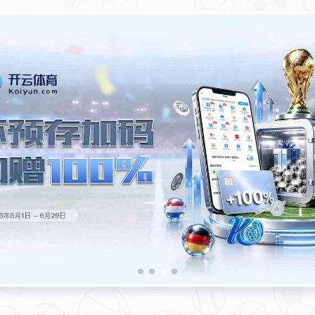
首页
企业简介