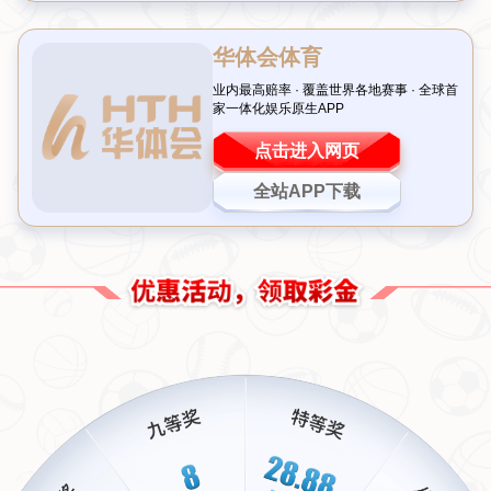
一、整体表现获认可：联赛与战术风格成亮点
在2023-2024赛季，孔帕尼接手拜仁后展现出了不俗的执教
能力。德甲联赛中，拜仁依然保持着强大的竞争力，虽然未
能以绝对优势领跑，但球队在战术层面呈现出新的气象。*尤
其是他对年轻球员的培养和战术灵活性的调整，让人眼前一
亮。*例如，在多场比赛中，他大胆启用新人，并尝试了更加
现代化的高位压迫打法，这让拜仁的比赛风格更加多样化。
据内部人士透露，高层认为
孔帕尼的执教理念
与俱乐部长期
发展目标相符，尤其是在联赛中的稳定性得到了认可。然
而，这种“整体满意”背后，却隐藏着一个明显的短板。
二、欧冠成绩成软肋：高期望下的失落感
作为欧洲足坛的顶级俱乐部之一，拜仁慕尼黑对于
欧冠赛场
的表现有着极高的要求。然而，本赛季的欧冠之旅却让高层
感到失望。尽管具体战绩尚未完全明朗，但从《图片报》的
报道来看，球队在关键比赛中未能展现出应有的统治力。
无
论是面对强敌时的战术应对，还是球员状态的调动，都存在
一定问题。