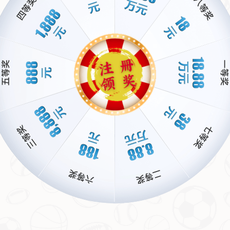
以小组赛阶段为例，若拜仁未能以头名出线，或者在淘汰赛
早期遭遇劲敌，这无疑会让外界质疑Hole帕尼在大赛中的临
场指挥能力。对于一支志在问鼎欧冠的队伍来说，这样的表
现显然难以令人满意。
三、案例分析：对比前任教练的欧冠表现加剧压力
回顾过去几任拜仁主教练的表现，不难发现欧冠成绩往往是
衡量其成功与否的重要标准。以弗里克（Hansi Flick）时期
为例，他在2020年带领拜仁实现了三冠王的壮举，其中欧冠
冠军尤为耀眼。而纳格尔斯曼（Julian Nagelsmann）尽管在
联赛中表现出色，但在欧冠中也曾因关键战役失利而饱受批
评。如今，
Hole帕尼的处境
似乎也面临类似挑战。如果无法
尽快调整策略，提升球队在欧洲赛场的竞争力，他的压力将
会进一步增大。
四、未来展望：如何平衡联赛与欧冠双线作战
对于Hole帕尼而言，当务之急是如何在接下来的比赛中证明
自己，尤其是在
欧冠舞台
上。高层虽然对其整体工作表示肯
定，但这种“唯独欧冠不佳”的评价无疑是一个明确的信号——
他需要在关键时刻带领球队交出更好的答卷。同时，如何平
衡国内赛事和欧洲战场的双线作战，也是摆在他面前的一大
难题。或许，通过针对性调整阵容和战术布置，能为球队注
入更多信心。