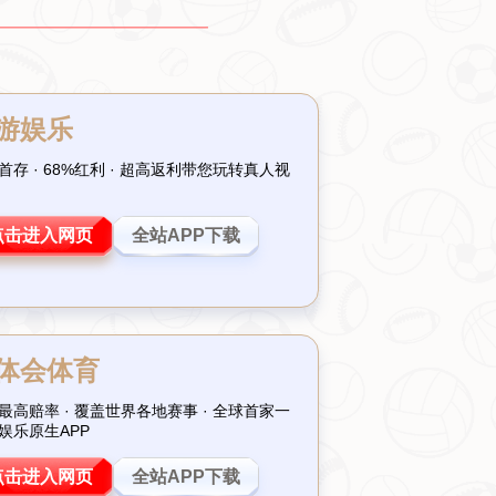
扎吉，是否唤起你对那个男人
:00+08:00
吉在瓢泼大雨中振臂高呼，眼神坚毅，气势如虹。这
间的回忆。
小因扎吉
的这一姿态，是否让你想起了
的意义，以及它背后所承载的足球情怀。
斗志，让球迷们看到了昔日蓝黑军团的影子。这次
。AI海报中，他在雨中的那一刻，仿佛在向全世界
的传奇教练，而小因扎吉正在用自己的方式书写属
体语言传递出的是不屈与信念
，也让不少老球迷感
10年，穆帅带领国米夺得欧冠冠军时，那种舍我
分相似？虽然时代不同，但他们对胜利的渴望和对