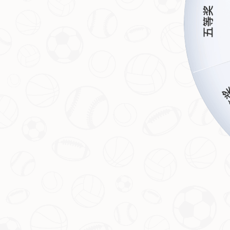
以2006年
因ザ吉的身影
向。
四、小因ザ吉
作为一名年轻