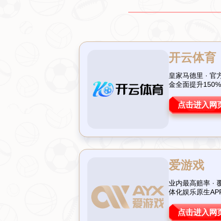
国米挺
新闻中心
公司新闻
常见问题
引言：雨中振
在国际米兰成
一幕不仅让人
某个熟悉的身
联系开云体育
一、国米晋级
国际米兰在本
电话：010-6840215
国米晋级决赛
传真：010-6840215
宣告：国米回
于他的篇章。
邮箱：admin@zheng-kaiyun.com
二、雨中振臂
地址：内蒙古自治区通辽市霍林郭
海报中，小因
勒市珠斯花街道
慨万千。或许
其谁的气势至
球队的责任感
三、AI海报