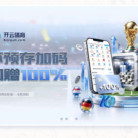
首页
企业简介