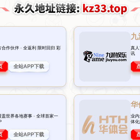
进决赛AI海报：雨中激情挥臂的小因
的记忆？
类别：开云体育 发布时间：2026-08-06T02:40
臂的激情瞬间，唤醒心中的足球记忆
功晋级决赛的激动时刻，一张AI生成的海报迅速刷屏：小因扎
感受到胜利的喜悦，更勾起了无数球迷对足球历史中那些经典瞬
影？今天，我们就围绕这张充满情感共鸣的海报，探讨国米晋级
决赛：重现蓝黑军团的荣光
赛季的表现无疑令人振奋，尤其是在关键比赛中展现出的韧性和
，不仅是球队实力的证明，更是主教练小因扎吉战术智慧的体现
来了！这种画面让人不禁联想到那些在风雨中带领球队走向胜利
：一个动作背后的深意
扎吉在雨中高举双臂，这一动作充满了力量与感染力。
这样的肢
你会想起曾经在球场上同样挥舞双拳、激励全队的穆里尼奥。20
今难忘。
小因扎吉雨中振臂
的一瞬，与当年的穆里尼奥是否有几
却是如出一辙。
的情感共鸣：技术与记忆的交融