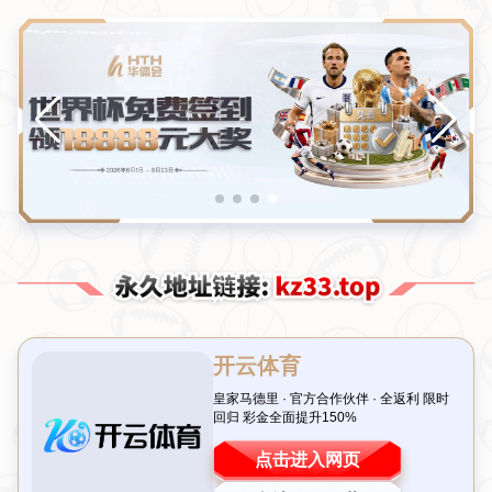
新闻中心
😍惊喜来袭！美女裁判波兹诺娃将
主持赵心童对阵威廉姆斯的决赛
类别：开云体育 发布时间：2026-08-07T02:40:00+08:00