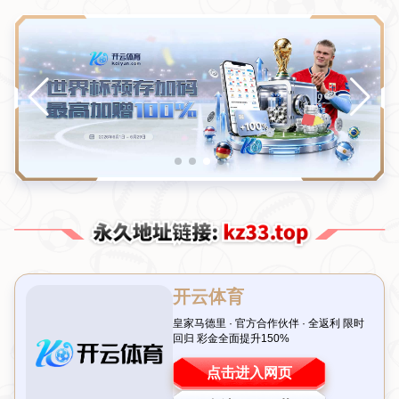
新闻中心
拉斯帕尔马斯对阵巴列卡诺：贾努扎
伊与麦克布涅领衔首发，恩巴尔巴和
勒热纳联手出击
类别：开云体育 发布时间：2026-08-07T02:40:00+08:00