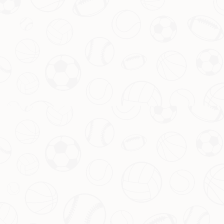
关键看点：核心球员的对位较量
本场比赛的一大亮点在于双方核心球员之间的直接对话。尤
其是
贾努扎伊
与
勒热纳
的对位将成为焦点，进攻与防守的碰
撞往往能擦出火花。同时，
麦克布涅
和
恩 巴 爾 巴
在中场的争
夺也将决定哪一方能够掌握节奏。球迷们不妨关注这些关键
对位的表现，或许它们会成为左右比赛结果的重要因素。
通过以上分析可以看出，らすぱるますとばりぇかのですの
試合は、選手個々の能力とチーム全体の戦術が試される場
となるだろう。どちらのチームが勝利を手にするのか、キ
ックオフの瞬間を楽しみに待とう。
相关资源：
PG模拟器在线试玩-PG电子游戏APP下载
上一篇：CBA球员个人纪录不断刷新，赛季精彩纷呈
下一篇：凌晨快讯：阿森纳客场狂胜6球，科特迪瓦加冕冠军，阿根廷
锁定奥运席位
Copyright 2024
开云体育官方APP下载 - 网页版登录入口地址