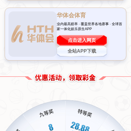
纳的表现
相比之下，巴列卡诺在本场比赛中派出了
恩巴尔巴
和
勒热
纳
，两位球员同样是球队不可或缺的核心。
恩巴尔巴
作为前
场的关键人物，他的速度和射门精度常常让对手防不胜防。
而
勒热纳
则在后防线上扮演着定海神针的角色，他的拦截和
解围能力多次帮助球队化险为夷。值得一提的是，恩巴尔 巴
在上赛季对阵强队的比赛中曾有过精彩表现，例如他在一次
关键战役中单场贡献一球一助攻，直接带领球队逆转取胜。
这样的案例也让人对他在本场面对拉斯帕尔马斯时的发挥充
满期待。
战术预测：攻守平衡决定胜负
从双方的阵容配置来看，ラス帕ルマ斯可能会更倾向于控制
中场，通过
贾努扎伊
的突破制造威胁，同时依靠
麦克布涅
稳
定后方。而バリェカノ则可能采取防守反击的策略，利用
恩
巴 爾 巴
的速度冲击对手防线，配合
レジェウナ
的稳固防守寻
找机会。两队在战术风格上的差异将直接影响比赛走势。如
果ラス帕ルマ斯能够在控球率上占据优势，或许能压制对方
的反击节奏；但若バリェカノ抓住机会打出高效反击，試合
的结果可能完全不同。
历史交锋：数据背后的故事
回顾両隊近几年的交锋记录，らすぱるますとばりぇかのの