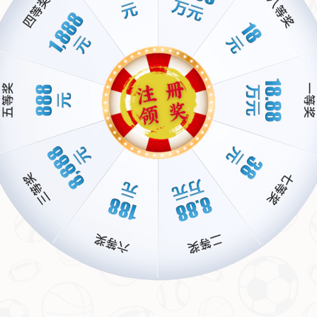
例，拜仁就曾多次通过高位逼抢制造对手失误，从而获得破
门良机。而这一次，凯恩作为终结者，把握住了机会，也再
次证明了他为何是世界级前锋。