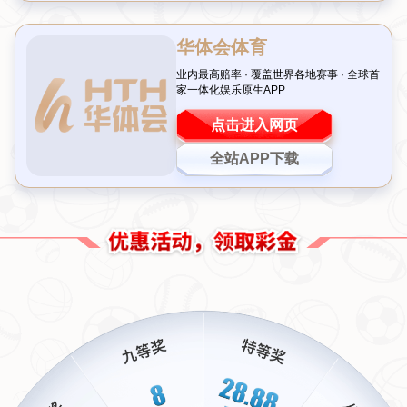
数据分析：凯恩效率惊人 拜仁掌控全局
从数据来看，拜仁在这场比赛中占据了绝对优势。控球率高
达65%，射门次数更是以15比6遥遥领先。
尤其是凯恩的表现
堪称高效
：仅3次射门便收获一粒进球，展现了顶级前锋的杀
手本能。此外，他在场上的跑动和牵制也为队友创造了更多
空间。
反观门兴，尽管防守端表现顽强，但进攻威胁有限。他们的
几次反击虽有亮点，却始终无法转化为得分。这种差距也反
映出两队在整体实力上的不同层次。对于
拜仁慕尼黑
而言，
这场胜利不仅是3分的收获，更是球队战术体系运行顺畅的体
现。
案例解析：点球背后的战术智慧
这场比赛的点球并非偶然，而是源自于拜仁的战术布置。在
获要点球的前几分钟，球队通过边路传中和高位压迫不断制
造威胁，最终迫使对方后卫在禁区内犯规。
这一幕充分体现
了主教练的战术智慧和球员的执行力。
类似的情景在过往的
德甲
比赛中并不少见。以2024赛季为