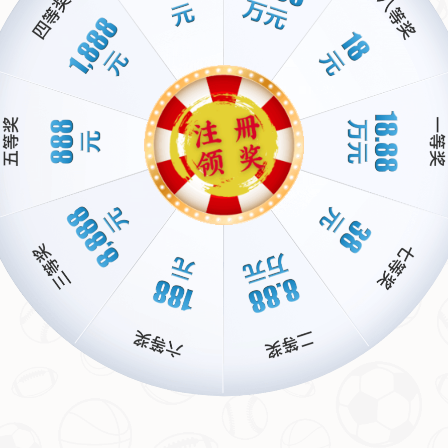
看，这笔交易可能是双赢的选择。
通过以上分析，我们可以看到，
庫蒂尼奧租借加萌美職聯邁
冚米國際
不仅是一则转会传闻，更是这位巴西球星重新证明
自己的机会。而对于邁冚米國際来说，這無疑是增強實力與
影響力的絕佳時機。未来的故事如何发展，让我们拭目以
待。