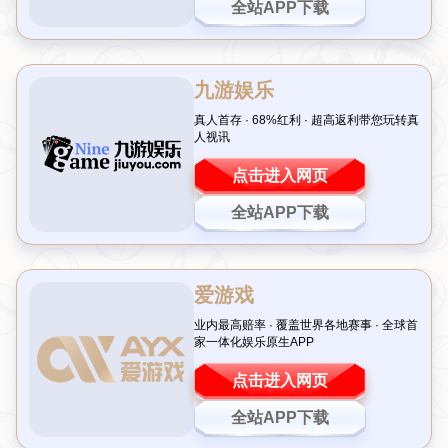
引言：库蒂尼奥的下一站是迈阿密吗
足球世界总是充满惊喜，当一位昔日的顶级球星与一支新兴
球队联系在一起时，球迷们的热情瞬间被点燃。近日，关于
巴西球星库蒂尼奥可能租借加盟美职联迈阿密国际的消息不
胫而走。这支被戏称为“迈阿密老头队”的俱乐部，因梅西等老
将的加入而备受关注，如今又将迎来一位技术出众的球员，
怎能不让人期待？本文将为你解析这一转会传闻的背景、可
能性以及对球队的影响。
库蒂尼奥职业生涯的起伏与新机会
提到库蒂尼奥，很多人会想起他在利物浦时期的巅峰表现。
那时的他以精准的远射和细腻的技术闻名，被誉为英超最具
创造力的中场之一。然而，转会巴塞罗那后，他的职业生涯
却陷入低谷，尽管在拜仁慕尼黑短暂找回状态，但随后在阿
斯顿维拉的表现依然未能达到预期。如今，31岁的库蒂尼奥
亟需一个新的舞台来重振旗鼓，而美职联或许正是他的理想
选择。
美职联
作为一个竞争压力相对较小、注重球员个人发
挥的联赛，为许多职业生涯后期的球星提供了展示自我的机
会。
为何选择迈阿密国际
迈阿密国际近年来凭借梅西、布斯克茨等大牌球星的加盟，
成为美职联中最具话题性的球队。被戏称为“
迈阿密老头队
”的
他们，不仅汇聚了经验丰富的老将，更在场外吸引了大量关