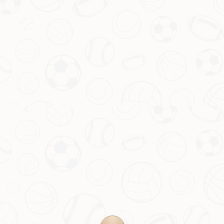
法的精髓，并将其融入现代足球训练中。这样的传承与创
新，正是FIFA打造这一平台的深远意义。
持续更新：期待更多惊喜内容
值得一提的是，FIFA并未止步于现有内容的整理。他们计划
不断丰富数据库，比如加入更多的幕后花絮、裁判视角分
析，甚至是VR技术的沉浸式观赛体验。可以想象，未来我们
或许能“亲临”1950年乌拉圭逆转巴西的那场“马拉卡纳索”之
战，这种技术与情感的双重冲击，将再次点燃每一个球迷心
中的火焰。
精选资源：
雷速体育APP下载-官方比分直播入口与数据服务 Leisu
Sports
上一篇：皮耶罗：巴黎实力均衡全员顶级，多纳鲁马神扑厄德高远射
令人惊叹
下一篇：飙升！英媒：曼联1月加纳乔身价超4000万镑，如今已涨至
6500万！
Copyright 2024
开云体育官方APP下载 - 网页版登录入口地址
Kaiyun Sports
All Rights by
开云体育