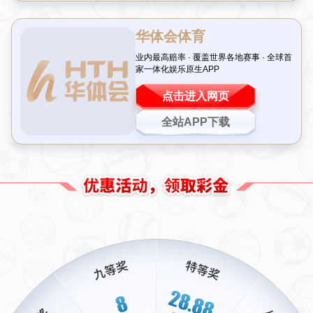
与伦比的视野。那场比赛最终以4:1结束，巴西队第三次捧起
大力神杯，成为足坛永恒的传说。而FIFA的历史数据库中，
不仅有这场比赛的高清回放，还有当时球员采访和战术分
析，让人仿佛置身于那个激情燃烧的时代。
再来看2002年韩日世界杯，罗纳尔多的复出之旅同样令人动
容。经历了严重的膝伤后，许多人对这位“外星人”的状态充满
质疑。然而，他在决赛中用两粒进球回应了所有质疑，帮助
巴西队第五次夺冠。FIFA数据库中收录了罗纳尔多赛后的感
言，他提到：“这是我人生中最艰难也是最幸福的一刻。”这样
的细节，正是数据库带给我们的额外感动。