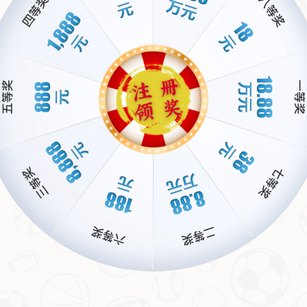
技术助力：让历史触手可及
FIFA在扩展历史数据库时，充分利用了现代科技手段。通过
人工智能算法，系统能根据用户兴趣推荐相关的经典比赛或
球员数据。比如，当你搜索“齐达内”时，不仅能看到他在
1998年法国世界杯决赛中的两粒头球，还能找到2006年那次
著名的*“红牌事件”*视频。这种个性化的体验，大大提升了球
迷与历史的互动性。此外，数据库还支持多语言访问，无论
你在世界的哪个角落，都能无障碍地重温这些
世界杯经典瞬
间
。
案例分析：如何利用数据库激发新灵感
对于专业人士来说，这个历史数据库不仅是娱乐工具，更是
一个研究宝库。以教练团队为例，他们可以通过分析过去的
经典比赛，学习不同时代的战术理念。例如，1974年荷兰队
的“全攻全守”战术在当时颠覆了传统观念，而如今通过FIFA提
供的详细数据和影像资料，新一代教练可以深入剖析这种打