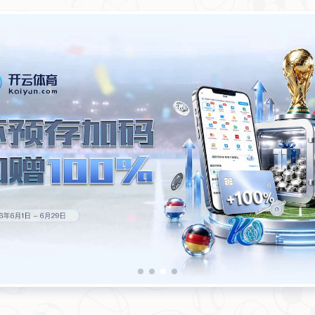
首页
企业简介