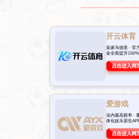
新闻中心
公司新闻
引言：曼城的
在英超联赛这
常见问题
——曼城以场
线，也让人不
功秘诀。
联系开云体育
一、数据说话
根据最新统计
电话：010-6840215
下游球队的场
完美结合。
传真：010-6840215
首先，曼城主
邮箱：admin@zheng-kaiyun.com
很难找到进攻
地址：内蒙古自治区通辽市霍林郭
手。
勒市珠斯花街道
二、案例分析
以曼城对阵利
界级前锋，但
集压迫，将对
铜墙铁壁
的最