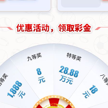
与个人能力的双重保障
，曼城的低
场均被射门次数
不仅依赖于后卫线，还得益于全队
轻了后防压力。此外，像德布劳内这样技术出色的球员，通过精
位的战术执行力，正是曼城能够在
英超
中保持领先的重要原因
：进攻与防守的完美平衡
城不仅在
被射门次数
上遥遥领先，他们的进攻火力同样令人胆
他们在保持稳固防守的同时，并未牺牲攻击性。瓜迪奥拉打造了
制比赛节奏，他们既能限制对手的机会，又能创造更多的得分可