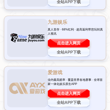
引言：伯纳乌之夜的绝对主角
在足球的世界里，总有一些夜晚让人热血沸腾，难以忘怀。
昨晚的伯纳乌球场就上演了这样一场震撼人心的对决——巴
黎圣日耳曼的当家球星姆巴佩以一记惊艳的
帽子戏法
，带领
球队摧毁了来访的曼城。这不仅是一场胜利，更是一次对“
四
亿齐飞
”组合实力的完美诠释。姆巴佩用他的速度、技巧和冷
静，成为了全场焦点，也让球迷们见证了足坛新一代王者的
崛起。
姆巴佩的统治级表现：帽子戏法的背后
比赛一开始，曼城凭借强大的中场控制力试图占据主动，但
他们显然低估了姆巴佩的速度和爆发力。第23分钟，姆巴佩
接内马尔的长传，单刀突入禁区，面对门将冷静推射破门，
首开纪录。这仅仅是一个开始，下半场他又在5分钟内连入两
球，完成
帽子戏法
，彻底击溃了曼城的防线。他的每一个进
球都如教科书般精准，无论是个人突破还是团队配合，都展
现了他在关键时刻的无与伦比。
值得一提的是，这场比赛中“
四亿齐飞
”的组合——姆巴佩、内
马尔和梅西——展现了无与伦比的默契。他们的快速反击和
精妙传球让曼城的后防线疲于奔命，尤其是内马尔的一次助
攻，直接为姆巴佩创造了单刀机会。这种化学反应无疑是巴
黎圣日耳曼本赛季最强的武器。
伯纳乌见证奇迹：战术与个人能力的完美结合