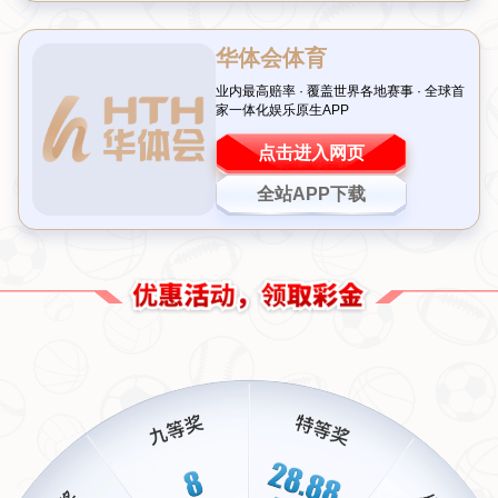
质，从体能储备到人际沟通乃至语言能力都关系个人发展；
其次，为确保团队发挥水平稳定，需要进一步锻炼不同成员
间默契合作，同时保持一定程度战略上的创新元素，以拖累
敌方步伐；最后培养教练智慧尤关重要。他日如遇困境亦须
具新方案之准备，而非单凭老套路进行消耗性决策，从而振
奋士气引领全团迈向光明远景。
全球舞台变幻无常，各支劲旅层出不穷，此番竞晒即可借鉴
异国精英风采筑巍峨根基，更象征祖国家园全国同胞不可或
缺参与现实意义。从今往后唯靠脚踏实地升华自己成就伟业
乐见鸿途实现各类目标包括塑造鲜亮品牌形象等皆有所获
益！
作为观众，我们期待看到更多来自不同领域的人才涌现，大
放耀眼光芒协助追梦者跻身辉煌殿堂。同时真诚希望年青岗
位交替过程愈加顺畅，共事合作氛围总持长久安心欢乐空间
忽略遗憾调整拼搏再必要扩充基础设施重新定义新时代！