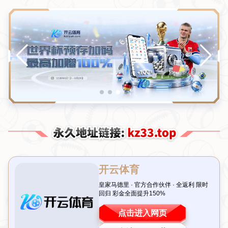
新闻中心
德容：虽全力以赴仍未成功，我们将
坚持不懈继续前行
类别：开云体育 发布时间：2026-08-09T02:40:00+08:00