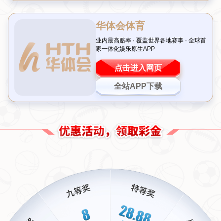
同中还包含了灵活的续约条款，如果双方合作愉快，梅西可
以在两年后选择延长合同，甚至转型为教练团队的一员。
此外，有业内人士分析，曼城之所以如此看重梅西，不仅是
因为他的球技，更是因为他在关键比赛中的领袖气质。正如
我们在2021年美洲杯上看到的，
梅西带领阿根廷国家队夺
冠
，展现了他无与伦比的比赛掌控力。对于志在欧冠冠军的
曼城来说，这样的球员正是他们所需要的“最后一块拼图”。