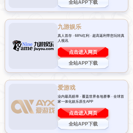
引言：激情碰撞 新老交锋的足球盛宴
随着欧洲杯的脚步日益临近，全球球迷的目光再次聚焦在这
片绿茵场上。这不仅是一场足球的盛会，更是一场新老势力
交锋的舞台。传统豪门如德国、法国、意大利等队凭借深厚
的底蕴和丰富的经验，始终是夺冠热门；而新兴力量，如挪
威、土耳其等队伍，则依靠年轻球员的冲击力和创新战术，
向旧秩序发起挑战。究竟是传统豪门继续称霸，还是年轻挑
战者掀起风暴？让我们一起走进这场充满悬念的欧洲杯。
传统豪门的底蕴与压力
说到欧洲杯，怎能不提那些耳熟能详的名字？
意大利
、
法国
和
西班牙
等球队，凭借多年的积累，拥有强大的阵容和成熟
的战术体系。以法国队为例，拥有姆巴佩这样的顶级球星，
配合中场核心坎特，攻防两端几乎无懈可击。然而，传统豪
门也面临巨大压力。过往的辉煌让他们成为众矢之的，每一
场比赛都被对手研究得透彻。如何在高压下保持稳定，是他
们必须面对的课题。
年轻挑战者的崛起与潜力
与此同时，一批新生代球队正在迅速崛起。像挪威队，凭借
哈兰德这位世界级前锋的爆发力，正成为本届欧洲杯的黑马
候选。哈兰德不仅速度惊人，门前嗅觉更是敏锐，他的存在
让任何防线都感到头疼。同样，土耳其队近年来在青年才俊
的培养上成效显著，他们在预选赛中的表现已经证明了自己