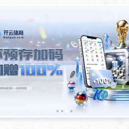
首页
企业简介