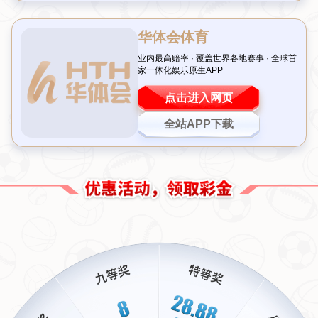
为何塞斯科备受关注？
本亚明·塞斯科，这位出生于2003年的年轻球员，以超强身体
素质、敏锐门前嗅觉以及综合水平被誉为欧洲足坛冉冉升起
的新星。他早在效力萨尔茨堡红牛期间就吸引了众多豪门目
光，而加盟RB莱比锡后，他继续展现出不俗实力。在过去一
个赛季中，他不仅保持进球效率，还展示出与队友良好的配
合能力。因此，不少俱乐部都希望将其招致麾下。
再加上当前全球转会市场愈演愈烈，对于像本亚明这样的高
潜球员而言，其身价评估及合同细节更显得格外重要。然而
围绕他的很多争论点并非仅注重技术层面，更进一步延伸至
商业运作领域——特别是在是否存在某种形式上的"低买机
制"等话题上。
经纪人的表态：终结“不实谣言”
针对“有额外条款促使莱比锡愿意以较小代价出售”的热门猜
测，本亚明·塞斯科的代表立即给出了回应。他强调道：“我们
的团队和俱乐部之间一直保持透明且坦诚地交流，一切关
于‘要求降级价格’的信息都是虚假的。”这意味着，希望通过
造谣来挖角操控转票行情的人，可能只是想利用舆论施压罢