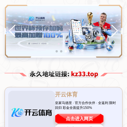
新闻中心
又0-1！史上首遭！全队低迷！喂，
这样说我湖人很弱吗？
类别：开云体育 发布时间：2026-08-06T02:40:01+08:00