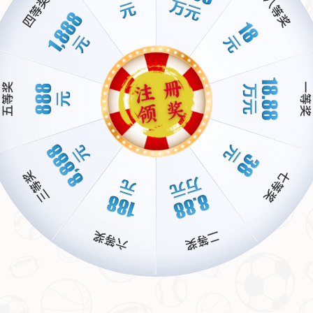
得承认，新赛季初期，球员的状态往往需要时间调整。尤其
是对于那些经历过休赛期大变动或伤病恢复期的队员来说，
首战的低迷未必代表整个赛季的表现。
以勒布朗·詹姆斯为例，尽管他在比赛中的数据不算亮眼，但
他在组织端依然展现了领袖风范。或许，球迷们对他的期待
过高，才会放大这场比赛中的不足。换个角度看，如果将这
场失利视为一种磨合期的代价，未尝不是一件好事。
三、案例分析：历史上的湖人如何逆风翻盘
回顾湖人队史，他们并非没有经历过类似的低谷。以2000-01
赛季为例，当时的紫金军团也曾在开局阶段遭遇困境，甚至
被质疑阵容深度不足。但通过教练组及时调整战术，以及科
比和奥尼尔的默契配合， lake 人最终不仅走出阴霾，还成功
卫冕总冠军。这个案例告诉我们，赛季初的一两场比赛并不
能定义一支球队的未来。
如今的 lake 人虽然面临人员老化、磨合不够等问题，但他们
依然拥有丰富的经验和潜力。只要在后续比赛中找回节奏，
避免类似揭幕战中的低级失误，完全有机会扭转局面。
四、舆论压力：别让“菜鸡”标签绑架了信心
不可否认，外界的批评声音对球队士气会有一定影响。尤其
是“全员菜鸡”这样的评价，虽然带有调侃意味，却可能让年轻
队员背上心理包袱。作为球迷，我们当然希望看到 lake 人用
实际行动回击质疑，而不是被舆论牵着鼻子走。正如标题中