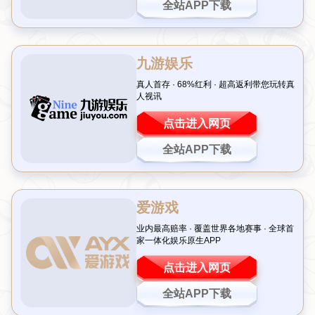
前言：湖人0-1开局，尴尬历史引热议
当新赛季首战以0-1告负，洛杉矶湖人再次成为球迷和媒体热
议的焦点。这不仅是一场简单的失利，更是队史上的一个尴
尬记录——
首次在新赛季揭幕战中表现如此低迷
。更让人无
奈的是，赛后有评论直指“全员菜鸡”，这不禁让湖人粉丝怒
怼：“不是，你这样显得我湖人很菜诶！”今天，我们就来聊聊
这场比赛背后的故事，剖析湖人的表现是否真如外界所言不
堪一击。
一、揭幕战失利：湖人的“历史第一次”有多扎心
本赛季的揭幕战，湖人对阵一支实力不俗的对手，结果却以
一场失利拉开序幕。更令人唏嘘的是，这是湖人队史上
首次
在某些关键数据上表现得如此糟糕，比如全队命中率低到离
谱，甚至连核心球员都频频打铁。这种“历史第一次”显然不是
什么光彩的纪录，反而让球迷们感到无比扎心。赛后，社交
媒体上铺天盖地的嘲讽声浪中，“全员菜鸡”的标签被狠狠贴在
了紫金军团身上。