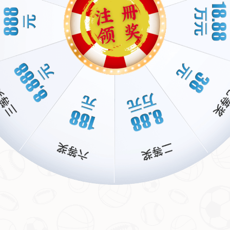
观点，不妨回顾一下上赛季两队的交锋案例。在伯纳乌球场的一
对手。当时，本泽马上演帽子戏法，而维尼修斯也贡献了精彩突破。
的攻击群依然是决定比赛走势的关键 *。
术层面的进一步解读
 royals 主帅安切洛蒂很可能会沿用4-3-3阵型，利用边路的速度
断对方的传导将是关键，但以他们目前的阵容深度来看，这一任务难
超过60%，这将进一步压缩 Mallorca 的反击空间。可以预