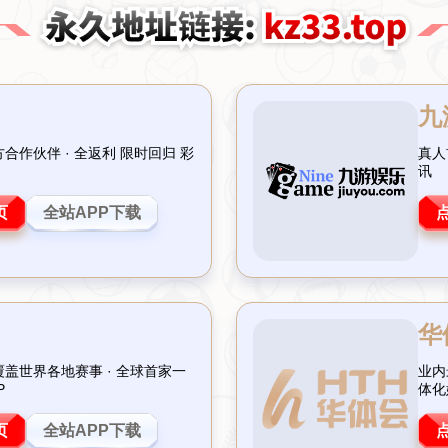
焦点战：皇马对阵马洛卡，进球数与
类别：开云体育 发布时间：2026-08-06T02:40
势出击 马洛卡难挡锋芒
火再次点燃，皇家马德里将在主场迎战马洛卡，这场比赛无疑是
而马洛卡则在联赛中表现平平。基于双方的实力差距和历史交锋
能的
比分推荐
以及
进球数预测
。如果你也是足球爱好者，不妨跟
状态如日中天 赢球底气十足
为西甲的顶级豪强，本赛季在攻防两端都展现出了统治力。球队
。尤其是在主场作战时，皇马往往能打出令人窒息的压迫感。近
5个。反观马洛卡，虽然偶尔能在中下游球队身上拿分，但面对强
有悬念
。
守漏洞明显 或难抵挡皇马攻势
在防守端的表现令人担忧，场均失球数接近1.5个，尤其是在客
利用对手的失误，通过快速反击和精准传球制造威胁。以往两队
1平4负，几乎毫无还手之力。可以预见，在这场比赛中，马洛
测与比分推荐：大比分可能性较高
的进攻和防守数据，我们对这场比赛的
进球数预测
倾向于3-5
限，但偶尔也能通过定位球或反击制造威胁。因此，本场比赛很
看好
3-0 或 4-1 的结果
。其中，3-0反映了皇马可能在比赛中完