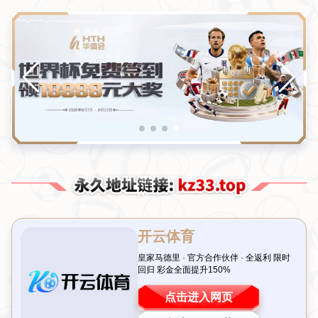
新闻中心
【早报】传奇不息！C罗生涯第915
球再创辉煌
类别：开云体育 发布时间：2026-08-06T02:40:01+08:00