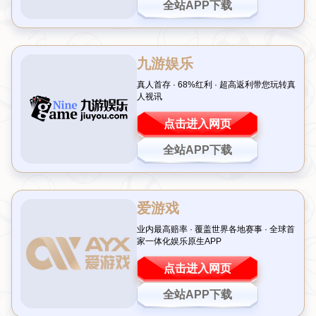
引言：传奇再续，C罗用进球书写不老神话
在足球的世界里，有一个名字始终是传奇的代名词——C罗。
近日，这位葡萄牙巨星再次用实际行动证明了自己的实力，
成功攻入职业生涯第915个进球。这一数字不仅刷新了历史记
录，也让无数球迷为之沸腾。今天，我们就来聊聊这位“宝刀
未老”的球场之王，如何在岁月的洗礼中依然保持巅峰状态，
持续书写属于自己的辉煌篇章。
C罗的里程碑：第915个进球的背后
在最近的一场比赛中，
C罗
以一记精准的射门，将自己的职业
生涯总进球数提升至惊人的915球。这个数字背后，是他近
20年如一日的坚持与努力。从里斯本竞技到曼联、皇马，再
到尤文图斯和如今的利雅得胜利，
无论身处何地，他都能成
为球队的核心与灵魂
。这一次的里程碑式进球，不仅是对他
个人能力的肯定，更是对他职业态度的一种赞扬。
值得一提的是，这个进球发生在关键时刻，帮助球队锁定胜
局。赛后，C罗在社交媒体上表示：“每一次破门都是新的动
力，我会继续前行。”这种对胜利的渴望，正是他“宝刀未老”
的秘诀所在。
案例分析：年龄只是数字，状态才是王道
很多人会问，已经39岁的C罗为何还能保持如此高效的得分
能力？答案或许可以从他的自律与专注中找到。相比于一些
同龄球员逐渐淡出顶级联赛，C罗始终将自己置于高强度的训