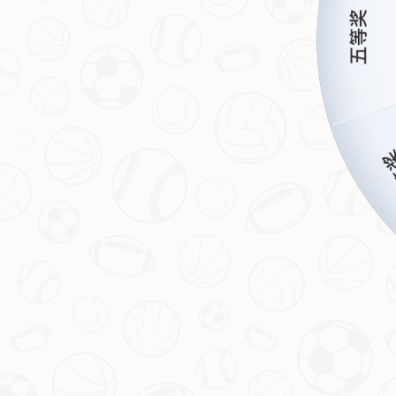
以这场比赛为
可贵，但那次
案例分析
回顾其他球星
多次错失关键
可以成为他未
此外，阿森纳
与个人能力相