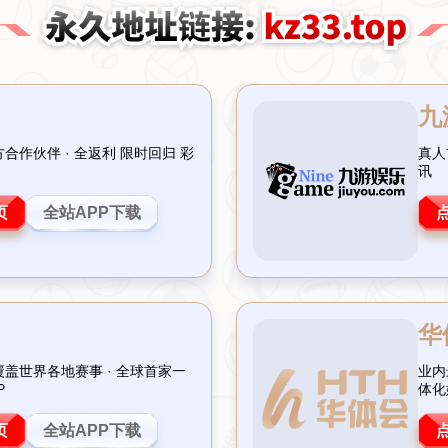
英雄受困难展翅，萨卡全场表现：1
类别：开云体育 发布时间：2026-08-06T02:40
雄的遗憾与光芒
里，胜负往往只在一瞬之间。球员们用汗水和拼搏书写自己的故
本文将围绕阿森纳球星萨卡在一场比赛中的表现展开讨论，
全场
不禁感慨“运去英雄不自由”。这场比赛究竟如何展现了萨卡的实
无常。
现：光芒与阴影并存
英超比赛中，萨卡作为阿森纳的核心球员，再次成为球队进攻端
为球队创造了不少威胁，还成功打入了一粒精彩的进球。这粒进
。然而，令人扼腕的是，他也在比赛中错失了一次绝对的得分机
足球场上类似的情况时常发生。即便是一位顶级球员，也难免会
手防守的严密，或许是临门一脚的处理稍显急躁，但无论如何，
的故事：英雄为何不自由
全场比赛数据
，我们可以看到他的表现其实相当全面。除了那粒
都堪称出色。然而，那次
错失绝对机会
成为了赛后讨论的焦点。
。这一次失误，让人不禁想起“运去英雄不自由”的感慨——即使