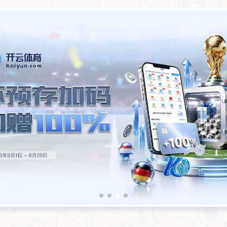
首页
企业简介