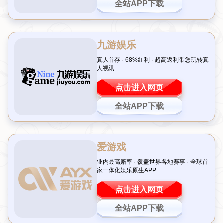
引言：从中国骄傲到世界传奇，朱婷的冠军之路再创辉煌
在国际排坛的舞台上，有一个名字始终闪耀着光芒——朱
婷。这位来自中国的排球巨星，在30岁的年纪再次书写历
史，不仅第三次捧起欧冠奖杯，生涯冠军总数更是达到了惊
人的23个！更令人振奋的是，她在本赛季一举包揽四座冠
军，成为名副其实的“四冠王”。她的故事不仅是个人奋斗的缩
影，更是中国体育精神的象征。今天，我们就来一起回顾这
位排球女王的辉煌征程，探寻她成功的秘诀。