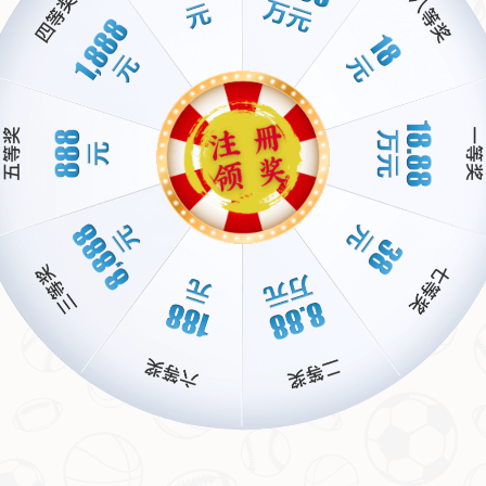
比赛中，朱婷不仅展现了强悍的进攻能力，还在防守和发球
环节展现了显著进步。以欧冠决赛为例，她全场贡献了20
分，其中包括多次关键得分，直接帮助球队锁定胜局。数据
不会说谎，这位30岁的球星依然是赛场上最耀眼的存在。
此外，朱婷的心态调整也让人印象深刻。经历过东京奥运会
的失利以及手腕伤病的低谷后，她并未被击倒，反而以更加
成熟的心态面对挑战。正如她在赛后采访中所说：“每一次跌
倒都是为了更好地站起来。”这种积极的态度感染了队友，也
为她在关键时刻的表现提供了强大的心理支撑。
案例分析：决赛中的“定海神针”
以本赛季欧冠决赛为例，我们可以更直观地感受到朱婷的价
值。在对阵强劲对手时，斯坎迪奇一度陷入被动，比分落
后。然而，作为队长兼核心球员的朱婷挺身而出，不仅通过
扣球连续得分，还多次通过战术调动稳定军心。最终，她不
仅帮助球队逆转局面，还荣膺当场比赛的最佳球员
（MVP）。这场比赛充分体现了她在团队中的“
定海神针
”作
用，也让“朱婷三夺欧冠”的标题更加熠熠生辉。
未来可期：30岁只是新的起点
虽然已经年满30岁，但对于一名职业运动员来说，年龄从来
不是限制。尤其是对于像朱婷这样拥有丰富经验和高超技术
的球员而言，她的职业生涯仍有无限可能。本赛季“
四冠王
”的
成就，只是她辉煌篇章中的一个新起点。无论是继续征战欧