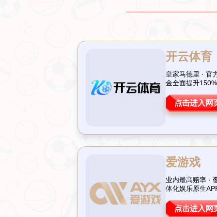
滕哈
新闻中心
公司新闻
引言：滕哈赫
在足球世界中
常见问题
曼城的比赛中
论迅速引发了
在关键比赛中
联系开云体育
一：瓦拉内与
作为曼联防线
电话：010-6840215
和高空争顶上
注重地面渗透
传真：010-6840215
在过去的一些
邮箱：admin@zheng-kaiyun.com
开防线。虽然
地址：内蒙古自治区通辽市霍林郭
节奏。滕哈赫
勒市珠斯花街道
二：对阵曼城
提到曼城，人
良好的预判能
灵活的后卫来
相比之下，滕