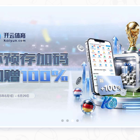
首页
企业简介