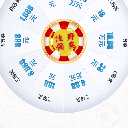
本赛季的前景恐怕不容乐观。
优质网站：
九游体育（NineGames）官方网-最新安全登录入口
上一篇：欧洲杯专属桌面壁纸 赛事主题高清下载