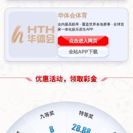
也显得迟缓，换人决策常常无法扭转局面。
例如，在与罗马的比赛中，尤文早早取得进球，但随后全队
陷入被动，莫塔并未及时调整阵型，最终被对手逼平。这种
“
无法守住优势
”的表现，让人不禁怀疑他的战术储备是否足够
应对复杂局面。
数据对比：暴露战术执行力不足的问题
从数据上看，近几轮意甲联赛中，尤文在先进球的比赛中丢
分率高达40%，这一数字在争冠集团中排名靠后。而他们在
落后时的逆转能力同样有限，这进一步说明了“
莫塔一招鲜
”的
问题——无论顺风还是逆风，他的体系都难以灵活应变。相
比之下，像国米这样的强队，往往能在不同局面下展现出多
变的打法，这正是目前 Ювентус 所欠缺的。
如何破局：莫塔需丰富战术层次感
面对当前的困境，莫塔需要重新审视自己的执教思路。首
先，他在训练中应注重球员的多角色适应性，避免过度依赖
某一固定套路。其次，加强替补席深度，利用换人调整来改
变比赛节奏。最后，提升团队在压力下的心理素质，尤其是
“
如何守住胜果
”，这对于一支志在争冠的队伍来说至关重要。
通过以上分析可以看出，“
莫 tower 一招鮮
”和“
Ювентус 領
先不會踢
”的现象并非偶然，而是教练与团队磨合不足、战术
体系单薄的结果。如果不能尽快解决这些问题，斑马军团在