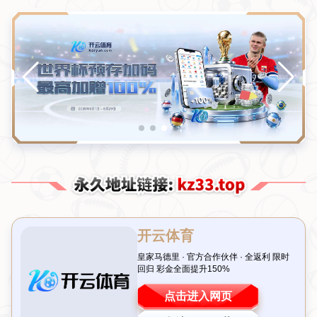
新闻中心
【复盘】莫塔战术单一，尤文领先陷
入困境
类别：开云体育 发布时间：2026-08-09T02:40:00+08:00