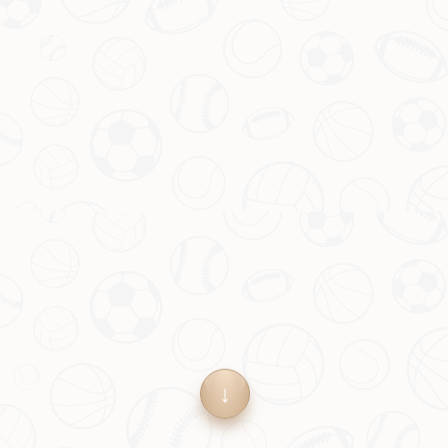
变化不仅体现在技战术层面，更体现在全队的心态上——从
被动应对到主动掌控，他们真正成为了联赛中的“领头羊”。
无论是面对强敌还是弱旅，申花都能保持自己的节奏，这种
自信源于科学的训练体系和精准的临场调整。可以预见，随
着赛季深入，这支队伍还将在细节上继续优化，为球迷带来
更多惊喜。
站点导航：
壹号娱乐网页版登录入口-NG大舞台 有梦你就来 Yihao
Offical
上一篇：监控揭秘！球拍牛皮袋过小引争议，郭焱支持王楚钦：情绪
难控
下一篇：绿军模仿勇士反成笑柄！3年蜕变四不像，小球战术误导多少
队？
Copyright 2024
开云体育官方APP下载 - 网页版登录入口地址
Kaiyun Sports
All Rights by
开云体育
导航
电话
咨询
地图
搜索