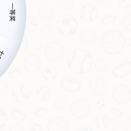
，黎巴嫩球员对戴伟浚实施了一次明显的恶意犯
受伤，但他赛后表示，这种粗野的动作对球员安全
未能有效遏制类似行为。
中加强自我保护意识。
如何在对抗中既保持斗志又
也多次在实力相近的对手面前陷入僵局。例如，在
未能取胜。这些案例表明，球队在攻防转换、临场
带来明显效果。而反观对手， Lebanon队通
能上，更在于心态和团队协作的默契度。
教训，还是
戴伟浚遭飞踹
暴露的安全隐患，都需要