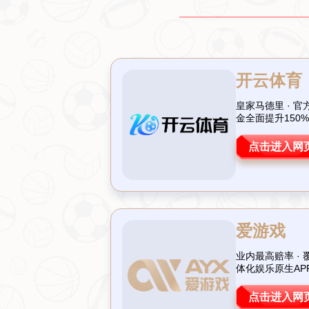
新闻中心
公司新闻
引言：一场令
在最近的亚洲
常见问题
浚遭遇恶意犯
改进方向。
一、国足进攻
联系开云体育
本场比赛，国
段，武磊获得
电话：010-6840215
作为国足的核
或许是武磊和
传真：010-6840215
此外，国足整
邮箱：admin@zheng-kaiyun.com
守，始终未能
地址：内蒙古自治区通辽市霍林郭
勒市珠斯花街道