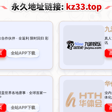
国足战平黎巴嫩0-0，武磊错失良
类别：开云体育 发布时间：2026-08-09T02:40
人揪心的平局
杯小组赛中，国足与黎巴嫩的比赛以0-0的比分收场，这场比赛
规而引发热议。这场平局背后，究竟暴露了国足哪些问题？本文
乏力：武磊空门不进成焦点
足在进攻端表现低迷，尤其是在关键机会的把握上令人扼腕。
武
了一次绝佳的单刀机会，但面对空门却将球踢偏，这一失误直接
心前锋，肩负着破门的重任，但他在关键时刻的心理素质和临门
整个团队需要共同面对的问题。
体进攻组织也显得杂乱无章，缺乏有效的配合和战术执行力。虽
找到突破口。这不禁让人思考，国足是否需要在战术层面进行更