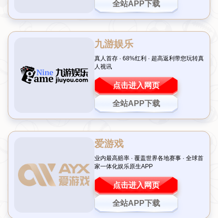
引言：非洲足球盛事即将启幕
每两年一度的非洲杯（AFCON）总是能点燃整个非洲大陆的
热情，而2025年的赛事更是备受期待。据官方消息，
2025年
非洲杯比赛时间
已确定为7月23日至8月21日，地点选在了北
非足球强国——摩洛哥。这不仅是一场体育盛宴，更是非洲
文化与团结的象征。无论你是资深球迷还是新手观众，这篇
文章将为你详细解读这场赛事的时间安排、举办地特色以及
值得关注的亮点。让我们一起走进这场即将到来的足球狂
欢！
2025年非洲杯比赛时间解析
首先，让我们聚焦于最核心的信息：
2025年非洲杯比赛时间
定于
7月23日
至
8月21日
，整整一个月的赛程将为球迷们带来
无数激动人心的对决。这一时间段恰逢北半球夏季，气候条
件适宜，尤其是在摩洛哥这样的国家，既有凉爽的沿海城
市，也有热情奔放的内陆风情，为参赛队伍和观众提供了良
好的环境。赛事期间，各支非洲顶级球队将展开激烈角逐，
最终决出冠军归属。如果你计划现场观赛或通过屏幕关注，
不要错过这一关键日期！
为何选择摩洛哥作为举办地
提到
2025年非洲杯
的举办地，就不得不说说摩洛哥。这个国
家不仅是非洲足球的重要力量，还拥有丰富的文化遗产和现