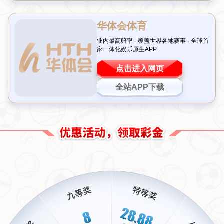
口中“总能进
关键球
”的最佳诠释。他的技术、心理素质以及对
比赛的阅读能力，让他在关键时刻成为教练和队友最信赖的
人。
二、大桥：最后时刻的无处不在