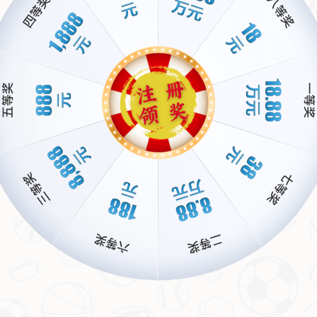
如果说布伦森是进攻端的关键先生，那么布鲁克林篮网的米
卡尔-布里奇斯，也就是球迷口中的“大桥”，则是攻防两端都
能在
最后时刻出现
的全面战士。
大桥
不仅能在进攻端贡献稳
定的得分，更能在防守端锁死对手的核心球员。殳海老师的
评价“这一集前天刚看”，其实也暗指了大桥这种屡见不鲜的
“神兵天降”表现，仿佛每逢重要比赛，他的身影总是无处不
在。
例如在本赛季对阵老鹰的比赛中，最后一分钟双方战平，大
桥先是在防守端完成了一次至关重要的抢断，随后迅速推进
快攻，用一记暴扣为球队取得领先。这样的场景，已经成为
了他的标志性发挥。他不仅仅是一个得分手，更是一个能在
球队需要时承担多重角色的全能球员。正是这种稳定性和全
面性，让他成为篮网在关键时刻的定海神针。
三、为何他们的表现让人似曾相识
看到这里，或许你也会和殳海老师有同样的感觉：
布伦森和
大桥
的表现仿佛是一部反复播放的热血剧集，每到高潮部
分，总有熟悉的情节上演。这并非偶然，而是源于他们扎实
的基本功、对比赛的专注度以及强大的心理素质。无论是布
伦森的冷静出手，还是大桥的全场飞奔，他们都在用行动证
明：真正的明星球员，不仅仅要在顺境中闪耀，更要在逆境
中力挽狂澜。