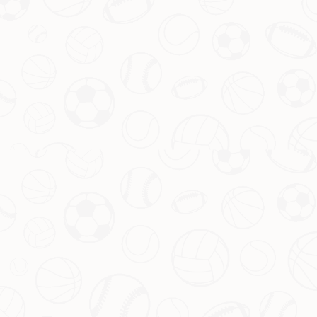
此外，两人的成长经历也有相似之处。他们都不是一开始就
站在聚光灯下的天才，而是通过不断的努力和积累，才逐渐
成为球队的中流砥柱。这种从默默无闻到脱颖而出的故事，
也让他们的每一次关键表现都显得格外动人。
四、未来展望：更多精彩剧集待播
对于喜欢看NBA的球迷来说，
关键时刻
的表现永远是最激动
人心的部分。而像
杰伦-布伦森
和
米卡尔-布里奇斯
这样的球
员，无疑为每一场比赛增添了更多看点。无论是尼克斯还是
篮网，只要有他们在场上，就永远有一丝翻盘或守住胜利的
希望。可以预见的是，在未来的赛季中，这两位球员还会继
续带来更多让人拍案叫绝的表现，而我们作为观众，只需静
静等待下一集的精彩剧情。
资源推荐：
九游体育官方登录入口-J9九游娱乐APP下载 Jiuyou
Sports
上一篇：业余”逆袭！赵心童持外卡创历史，首夺冠军头衔
下一篇：欧洲九大三冠王俱乐部共夺25次欧冠，其中皇马囊括15座奖
杯
Copyright 2024
开云体育官方APP下载 - 网页版登录入口地址