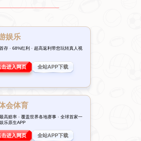
变迁
:01+08:00
名，其队徽设计也承载了俱乐部深厚的历史与文化
映了时代背景和俱乐部精神的传承。今天，我们将
ll Club Bayern）为核心元素，搭配蓝色和白
紧密联系的基调。早期的
拜仁队徽
更多是为了标识
和内部文件，尚未广泛应用于比赛服饰。
形象的重要性。在这一阶段，
巴伐利亚州旗的菱形
归属，也寓意着团结与坚韧。与此同时，红色圆环
俱乐部的辨识度。这一时期的设计被许多老球迷视为
最经
的更新。2002年，俱乐部对标志进行了精简，去
依旧是主色调，但字体和线条更加流畅，整体风格
新版
拜仁隊徽
在视觉上更具冲击力，也更符合国际