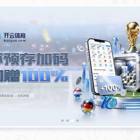
首页
企业简介