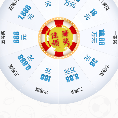
在于，前期优势没有转化为持续的压制力，反而让队员产生
了松懈情绪。
反观Aki所在的队伍，他们在劣势情况下依然保持冷静，通过
一系列“
套路式
”的操作逐步扳回局面。这也印证了天赋与策略
并重的重要性。对于任何一支想要走得更远的战队来说，如
何避免类似“不该输”的失利，或许是他们需要重点解决的问
题。