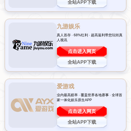
引言：Tian赛间采访引发热议，揭秘比
赛背后的故事
在最近的一场电竞赛事中，知名选手Tian在赛间采访中的一
番话引发了广大玩家的热烈讨论。他直言“
输了一些不该输的
局
”，同时对对手Aki给予了高度评价，称其为“
一个很有套路
的选手
”。这句话不仅展现了Tian对比赛的深刻反思，也让粉
丝们对Aki的独特打法充满好奇。本文将围绕这一采访内容，
深入探讨Tian团队的失利原因以及Aki的战术风格，为大家带
来一场关于电竞策略与心态的深度解析。
1. Tian的反思：为何会“输了不该输的
局”？
在电竞赛场上，失利往往比胜利更能让人成长。Tian在采访
中提到的“
输了一些不该输的局
”，无疑透露出他对团队表现的
不满。从比赛复盘来看，这些失利可能源于多方面的因素。
首先，团队在关键时刻的决策失误可能是主要原因。例如，
在某场比赛中，团队未能及时调整战术，导致对手抓住了破
绽。其次，心态上的波动也可能影响了发挥。面对强敌时，
过于求稳或急于求胜往往会让队伍陷入被动。
值得一提的是，Tian作为一名经验丰富的选手，能够公开承
认这些问题，体现了他对比赛的认真态度。这种反思精神不
仅是职业选手必备的素质，也为粉丝们树立了一个积极的学