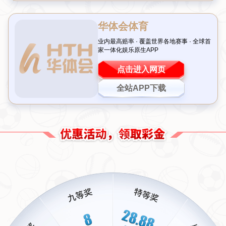
习榜样。
2. Aki的独特魅力：一个“很有套路的选
手”
如果说Tian的发言让人感受到他对失利的遗憾，那么他对Aki
的评价则充满了敬意。他用“
很有套路的选手
”来形容Aki，显
然是对后者战术风格的高度认可。那么，Aki究竟有何过人之
处呢？从近几场比赛的表现来看，Aki擅长通过意想不到的操
作和布局打破常规。例如，在一次关键的对线中，他选择了
一个看似不合理的出装，却成功反制了对手的核心英雄，让
整个战局发生了逆转。
这种“套路”不仅体现在技术层面，更体现在心理博弈上。Aki
往往能在比赛中精准预判对手的动向，从而制定针对性的策
略。正是这种独特的打法，让他成为许多队伍研究的对象，
也让观众对他的每一次操作都充满期待。
3. 案例分析：从一局失利看团队配合的
重要性
为了更直观地理解“
输了不该输的局
”的原因，我们不妨以某场
比赛为例进行分析。在这场比赛中，Tian所在的战队原本占
据资源优势，但在中后期的一次团战中，由于缺乏有效的沟
通和配合，被对手抓住机会完成翻盘。这次失利的根本原因