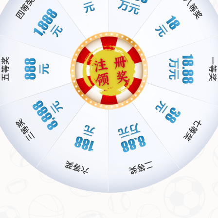
第一运动”，其文化属性能够跨越语言和地域障碍，让品牌的
传播效果事半功倍。
此外，现代科技的发展也为广告投放提供了更多可能性。从
传统的电视插播到如今的社交媒体联动，甚至是虚拟现实体