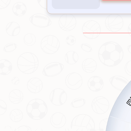
受邀名单确认时
关于受邀名单
一定周期，而
格最为公平合
此外，这一时
味着新一轮的
丹麦名将安赛
日期变更对赛
对于此次巡回
划调整等一系
其次，对于参
一方面，若时
排训练与休息