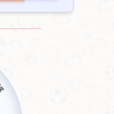
年巡回赛积分榜的排名更新和选手状态评估都需要
度表现已基本尘埃落定，通过积分排名确定总决赛资
对于粉丝而言，这个日子同样值得期待，因为它意
跻身这份名单？是国羽名将陈雨菲、石宇奇，还是
织角度看，新日期可能涉及场馆重新预订、转播计
赛时间或许能吸引更多观众线上线下参与。
与其他赛事冲突，可能导致部分选手疲于奔波；另
对决。以中国队为例，在密集赛程下，如何科学安