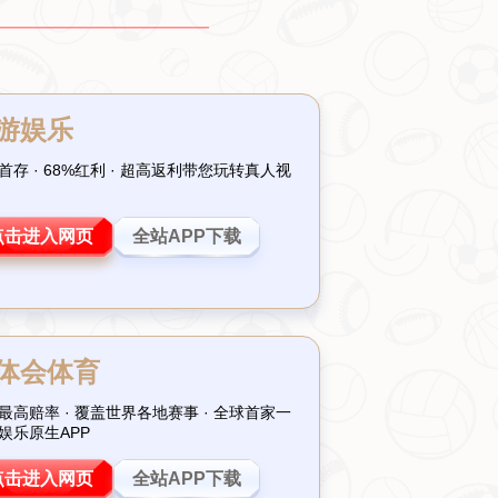
5年11月25日公布受邀选手名
:01+08:00
决定：年度巡回赛总决赛的举办日期将进行调整，
便在羽坛内外掀起热烈讨论。究竟是什么原因导致
一动态，并探讨其背后的深层意义。
誉的重要舞台。然而，受多种因素影响，赛事日程
安排以及场馆协调有关。确保赛事顺利进行的同
原因，总决赛多次延期，最终在泰国曼谷举行。尽
评。这一次，世界羽联显然吸取了过往经验，力求