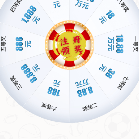
这些事件让外界开始怀疑：是否存在某种针对性安排？毕
竟，作为德甲的新生力量，这两支球队近年来在欧洲赛场的
崛起威胁到了传统豪门的地位。萨夏尔进一步分析道：“如果
说拜ren的失败是技不如人，那其他队伍的遭遇就不得不让人
深思。”他的言辞中透露出对
公平竞赛精神
的担忧，也引发了
球迷对
欧足联公正性
的广泛讨论。
案例分析：一次误判如何改变比赛走向
为了更直观地说明问题，我们可以回顾一下莱比锡红牛在本
赛季欧冠小组赛中的一场关键战役。当时比分胶着，双方均
有机会打破僵局。然而，在下半场的一次角逐中，对方球员
明显手球，但主裁在查看VAR后依然维持原判。这一决定直
接导致士气受挫的莱比tin未能扭转局面，最终遗憾落败。类
似的情况并非个例，多te也曾在重要比赛中因类似的“疏忽”而
痛失晋级机会。