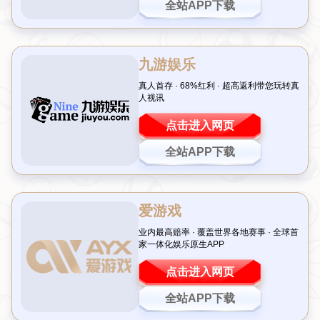
引言：世界杯热潮下的体彩新机遇
每逢世界杯，全球球迷的热情都被点燃，而这场足球盛宴不
仅带来了视觉上的享受，也悄然推动了体育消费的热潮。作
为体育产业的重要组成部分，体育彩票（体彩）在这一时期
迎来了销量的井喷式增长。尤其是在体育消费节的助力下，
体彩不仅成为球迷参与赛事互动的新方式，更为体育经济发
展注入了强劲动力。本文将深入探讨
体彩如何借力世界杯和
体育消费节实现销量猛增
，以及这一现象背后的深层原因。
一、体育消费节：体彩增长的新引擎
近年来，各地纷纷推出体育消费节活动，通过政策支持、优
惠促销等方式激发大众对体育相关产品的购买热情。特别是
在世界杯期间，体育消费节为体彩提供了绝佳的推广平台。
例如，许多地区结合赛事热点推出“购票送礼”或“竞猜赢大奖”
等活动，吸引了大量新用户参与。这些举措不仅提升了消费
者的购买欲望，也让
体彩销量
在短时间内实现了显著增长。
值得一提的是，体育消费节还通过线上线下联动的方式，将
体彩与体育文化深度融合。线上平台提供便捷的下单渠道，
而线下活动则通过赛事观影派对、互动游戏等形式增强用户
粘性。这种创新模式无疑为体彩市场的繁荣奠定了基础。
二、世界杯热潮：体彩销量的直接推手
作为全球最具影响力的体育赛事之一，世界杯不仅是球迷狂
欢的舞台，也是刺激体育相关消费的重要契机。在比赛期