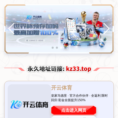
新闻中心
比利时国家足球队世界杯实力评估与
未来赛程预测分析
类别：开云体育 发布时间：2026-08-07T02:40:00+08:00