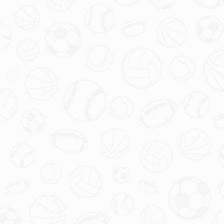
总结：
比利时国家足球队的世界杯实力评估展现了过去的辉煌与未
来的希望。球队在历史上积累的经验与当前球员的实力，为
其在国际足球赛场上竞争提供了坚实的基础。随着比赛的临
近，球队的整体状态和个别球员的发挥将成为关键。
期望在未来的赛程中，通过不断调整与充分磨合，比利时国
家队能够展现出最佳的竞技状态，争取在世界杯赛场上再次
创造佳绩。通过他们的努力，也希望能为球迷们带来更多精
彩的足球盛宴。