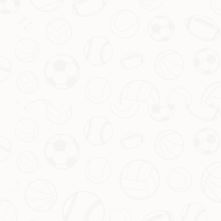
其次，阿扎尔作为锋线的重要一员，尽管最近伤病频发，但
他的技术能力和瞬间爆发力仍然不可忽视。若能够恢复到最
佳状态，阿扎尔将成为球队在关键比赛中的得分手。整体来
说，球队的各个位置均有一定深度，但有几个关键球员能否
保持良好状态，将直接影响比利时队的表现。
同时，年轻球员的崛起也是比利时队未来的重要因素。例
如，蒂莱曼斯和库尔图瓦等新人，已经在国际赛场上展示出