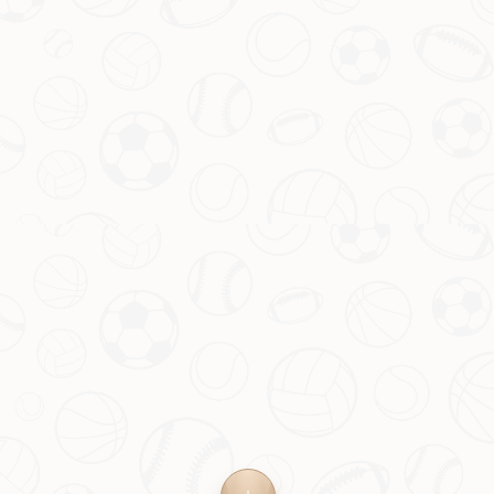
上一篇：马宁期待执法美加墨决赛 队伍代表中国裁判实现新目标
下一篇：勒沃库森最强阵容盘点 揭秘球队球星与潜力新星
Copyright 2024
开云体育官方APP下载 - 网页版登录入口地址
Kaiyun Sports
All Rights by
开云体育