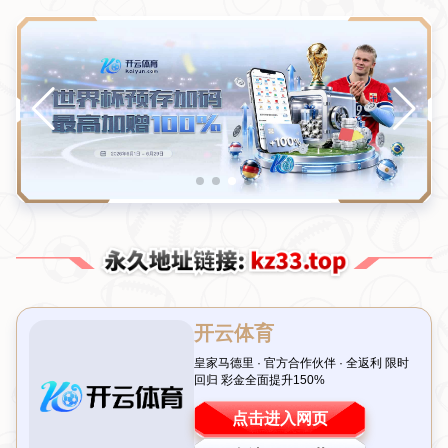
新闻中心
英超焦点战切尔西对决富勒姆双方争
夺三分展现实力斗志
类别：开云体育 发布时间：2026-08-06T02:40:00+08:00