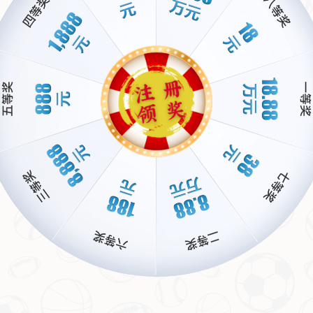
反观富勒姆，本赛季虽然实力上仍有欠缺，但球队展现出的
拼搏精神让人刮目相看。富勒姆在面对上级别球队时，总是
能够激发出额外的能量，尤其是在主场作战时，球迷的支持
为他们增添了不少动力。尽管面临着降级的压力，富勒姆依
旧展示了对胜利的渴望和战斗的决心。
两支球队当前的状态对这场对决有着至关重要的影响。切尔