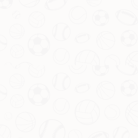
西渴望在联赛中持续攀升，富勒姆则希望借助此次机会稳固
自身的积分位置。无论是争四的切尔西，还是挣扎求生的富
勒姆，双方都不愿轻易放弃任何一个积分。
战术部署分析
切尔西在本场比赛中可能会采取主动进攻的战术，利用他们
的技术优势和快速反击能力，力求尽早掌握比赛节奏。主教
练将很可能依赖于强大的中场控制，通过快速的传球和两个
边路的突破制造威胁。对于富勒姆而言，防守反击仍然是他
们的突破口，主教练需要精心布置后防线，让球队在面对切
尔西的进攻时保持警惕。
富勒姆的战术部署上，将会注重防守的稳定性和反击的高效
性。球队可能会在中场进行主动压迫，试图打乱切尔西的组
织。同时，他们需要利用球员的速度，在牛逼的反击中寻找
机会，尤其是在切尔西后防线出现漏洞的时候。在这方面，
富勒姆的技术细腻的球员会成为关键，他们的表现决定着反
击的成败。
此外，切尔西在比赛中需要注意对对方快速反击的防范，确
保后防线的严密性。如何应对富勒姆的反击不仅考验球员的
个人能力，也对球队整体的配合提出了更高的要求。战术层
面的碰撞，将决定这场比赛的走向。