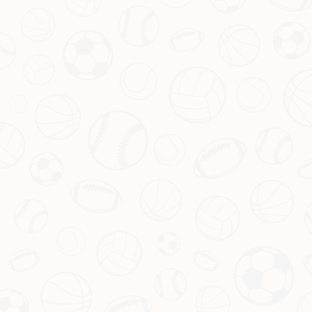
同时，切尔西的中场指挥官起着无形的纽带作用，凭借着出
色的视野和技术，组织进攻的同时还需补防。若能在比赛中
控制住中场，将大幅提升切尔西的赢面。相对而言，切尔西
的防线也需高度集中，加强对富勒姆前锋的盯防，以防对方