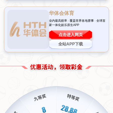
球队状态分析
在比赛之前，切尔西的整体状态令人关注。作为传统强队，
他们在本赛季开局阶段经历了起伏，但随着赛季的深入，球
队逐渐找回了节奏。在赛季初期，切尔西的攻击线受到伤病
困扰，随后引进的新援开始发挥作用，战术也逐渐趋于成
熟。球队的中场控制力增强，使得进攻更加流畅，防守也有
了显著提升。