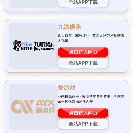
在当今足球的竞技场上，各种荣誉与成就如繁星般辉煌。而
在这一片星空中，卢克·肖（Luke Shaw）在谈及夺冠时的直
言不讳，无疑为每个追求成功的运动员树立了一个目标标
杆。他认为，决赛的真正意义在于赢得冠军的荣耀，这不仅
是个人职业生涯的一次重要巅峰，也是对球队、教练、球迷
和历史的尊重。本文将从“夺冠目标的重要性”、“比赛过程的
意义”、“团队建设的价值”和“对未来的影响”四个方面详细探讨
卢克·肖所提到的夺冠观念，以及决赛背后蕴藏的荣耀意义，
揭示其对于职业运动员的重要性及其在足球世界中的深远影
响。
夺冠目标的重要性
在任何职业生涯中，明确的目标是成功的基石。卢克·肖直言
夺冠是最终目标，这一观点深刻揭示了职业足球运动员心中
的愿望与追求。夺冠不仅仅是胜利的象征，更是对自身努力
与付出的充分肯定。对于卢克·肖来说，这意味着在高水平的
竞争中脱颖而出，用实际行动证明自己的能力。
此外，夺冠目标赋予运动员前进的动力。每当面临挑战与困
难，刘克肖的目标会激励他不断地克服障碍，通过努力训练
和赛场表现赢得最后的胜利。这种目标指引着他在孤独的训
练场上坚持不懈，使他始终保持竞技状态，增强了他在比赛
中的心理素质。