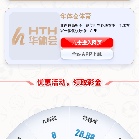
此外，米利唐在本赛季中展现了令人刮目相看的能力。他的
速度和身体素质让他在应对对手的快速反击时具备了一定的
优势。与此同时，纳乔虽然是球队的替补中卫，但他在关键
时刻的表现同样值得信赖。对于主帅安切洛蒂来说，现有中
卫的表现能够让他在冬窗做出不引援的决策。
总结来看，现有中卫的表现和状态，为皇马在冬窗不引援中
卫的决定提供了有力支持。球队的防线相对稳定，能够有效
应对大部分挑战。只有在暴露出明显的问题或者伤病频发
时，球队才会考虑进行引援来增强阵容深度。