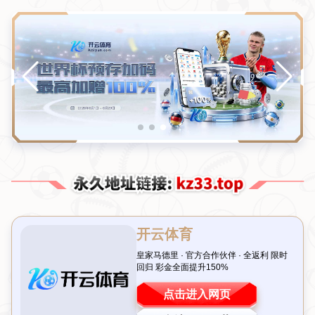
新闻中心
皇马冬窗或不引援中卫只有再遇伤病
危机方才考虑
类别：开云体育 发布时间：2026-08-06T02:40:01+08:00