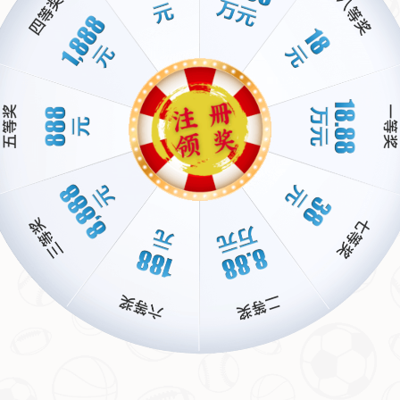
青春风暴，年轻后卫的崛起
随着年轻球员在一线队表现的日益出色，皇马在中卫位置上
的深度得到了进一步增强。年轻后卫如巴尔韦德和阿尔巴的
成长，在一定程度上削弱了引援的必要性。尤其是巴尔韦
德，他的 versatility意味着他可以适应多个位置，这无疑为球
队的阵容灵活性增添了不少色彩。
同时，阿尔巴在青年队的表现也让球迷和教练们对他的前景
寄予厚望。通过在训练中的磨砺，阿尔巴已经开始为一线队
出战，展现出了不俗的技术和战术理解能力。这一切都表