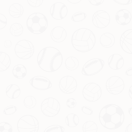
当前，皇马在薪资支出方面已经达到一定的峰值，进一步引
援可能导致薪资结构的失衡。因此，球队在考虑引援时，会
优先考虑那些性价比高、能在现有框架下高效运作的球员。
在这种背景下，球队选择不引援中卫，注重现有阵容的整
合，成为了一种理智的选择。
综上所述，皇马的财务状况和薪资管理使得球队在冬季转会
窗口中保持审慎态度。特别是中卫位置上，现有阵容的稳定
性，让球队更愿意坚持现有结构，而非冒风险进行大幅度引
援。
伤病危机的不可预测性
虽然现阶段皇马在中卫位置上表现良好，但伤病风险无时无
刻不在。足球比赛的高强度和职业运动员的职业生涯都使得
伤病成为无法忽视的隐患。若在未来几周或几个月内，出现
中卫频繁受伤的情况，球队将不得不重新考虑自我构建的模
式。
在这种情况下，球队的应对机制非常关键。管理层需要从长
远出发，制定一套应对突发状况的灵活计划，从而在伤病危
机来袭时，快速采取补救措施。再加上冬窗转会时间的有限
性，皇马在未遇到严重伤病之前，不愿意冒险进行引援，反
而希望通过现有队员的调配来应对突发状况。
总结来看，伤病的不可预测性让球队在引援问题上保持高度